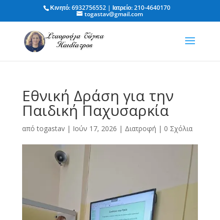
Κινητό: 6932756552 | Ιατρείο: 210-4640170
togastav@gmail.com
Εθνική Δράση για την
Παιδική Παχυσαρκία
από
togastav
|
Ιούν 17, 2026
|
Διατροφή
|
0 Σχόλια