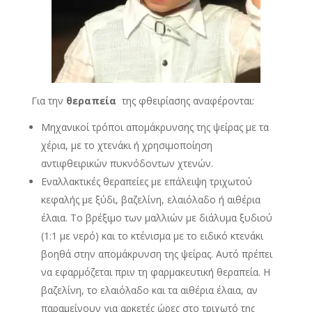
Για την
θεραπεία
της φθειρίασης αναφέρονται:
Μηχανικοί τρόποι απομάκρυνσης της ψείρας με τα
χέρια, με το χτενάκι ή χρησιμοποίηση
αντιφθειρικών πυκνόδοντων χτενών.
Εναλλακτικές θεραπείες με επάλειψη τριχωτού
κεφαλής με ξύδι, βαζελίνη, ελαιόλαδο ή αιθέρια
έλαια. Το βρέξιμο των μαλλιών με διάλυμα ξυδιού
(1:1 με νερό) και το κτένισμα με το ειδικό κτενάκι
βοηθά στην απομάκρυνση της ψείρας. Αυτό πρέπει
να εφαρμόζεται πριν τη φαρμακευτική θεραπεία. Η
βαζελίνη, το ελαιόλαδο και τα αιθέρια έλαια, αν
παραμείνουν για αρκετές ώρες στο τριχωτό της