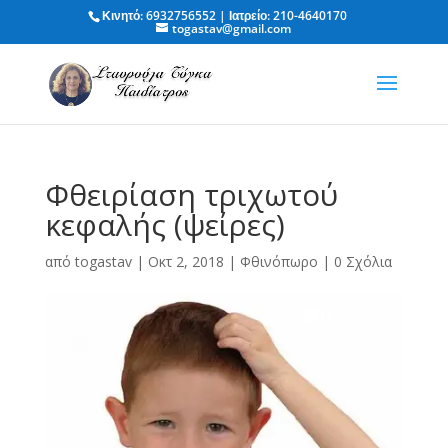
Κινητό: 6932756552 | Ιατρείο: 210-4640170
togastav@gmail.com
Φθειρίαση τριχωτού
κεφαλής (ψείρες)
από
togastav
|
Οκτ 2, 2018
|
Φθινόπωρο
|
0 Σχόλια