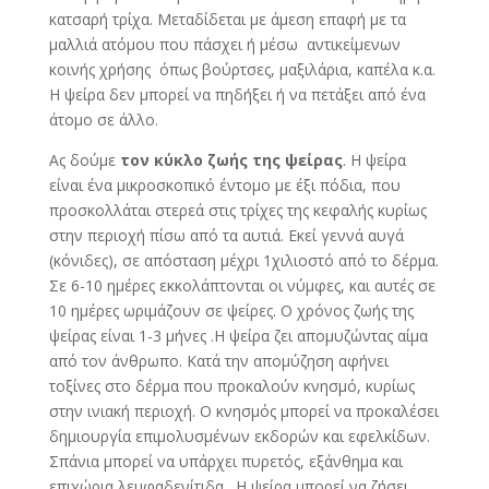
κατσαρή τρίχα. Μεταδίδεται με άμεση επαφή με τα
μαλλιά ατόμου που πάσχει ή μέσω αντικείμενων
κοινής χρήσης όπως βούρτσες, μαξιλάρια, καπέλα κ.α.
Η ψείρα δεν μπορεί να πηδήξει ή να πετάξει από ένα
άτομο σε άλλο.
Ας δούμε
τον κύκλο ζωής της ψείρας
. Η ψείρα
είναι ένα μικροσκοπικό έντομο με έξι πόδια, που
προσκολλάται στερεά στις τρίχες της κεφαλής κυρίως
στην περιοχή πίσω από τα αυτιά. Εκεί γεννά αυγά
(κόνιδες), σε απόσταση μέχρι 1χιλιοστό από το δέρμα.
Σε 6-10 ημέρες εκκολάπτονται οι νύμφες, και αυτές σε
10 ημέρες ωριμάζουν σε ψείρες. Ο χρόνος ζωής της
ψείρας είναι 1-3 μήνες .Η ψείρα ζει απομυζώντας αίμα
από τον άνθρωπο. Κατά την απομύζηση αφήνει
τοξίνες στο δέρμα που προκαλούν κνησμό, κυρίως
στην ινιακή περιοχή. Ο κνησμός μπορεί να προκαλέσει
δημιουργία επιμολυσμένων εκδορών και εφελκίδων.
Σπάνια μπορεί να υπάρχει πυρετός, εξάνθημα και
επιχώρια λεμφαδενίτιδα. Η ψείρα μπορεί να ζήσει