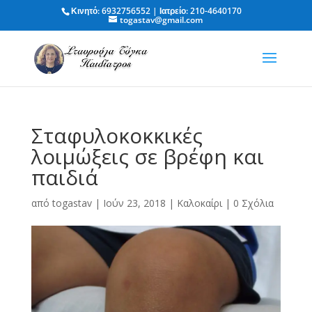
Κινητό: 6932756552 | Ιατρείο: 210-4640170
togastav@gmail.com
Σταφυλοκοκκικές
λοιμώξεις σε βρέφη και
παιδιά
από
togastav
|
Ιούν 23, 2018
|
Καλοκαίρι
|
0 Σχόλια